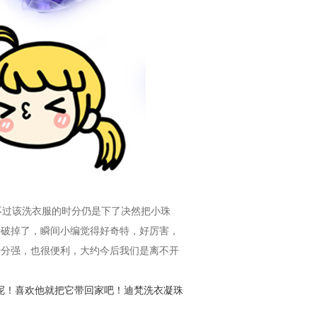
不过该洗衣服的时分仍是下了决然把小珠
的破掉了，瞬间小编觉得好奇特，好厉害，
十分强，也很便利，大约今后我们是离不开
呢！
喜欢他就把它带回家吧！迪梵洗衣
凝珠