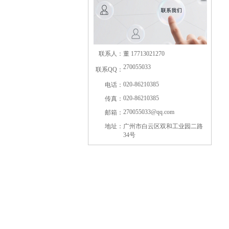
联系人：
董 17713021270
270055033
联系QQ：
020-86210385
电话：
020-86210385
传真：
270055033@qq.com
邮箱：
地址：
广州市白云区双和工业园二路
34号