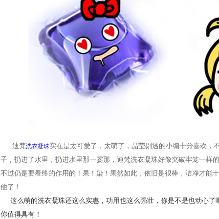
迪梵
实在是太可爱了，太萌了，晶莹剔透的小编十分喜欢，
洗衣凝珠
子，扔进了水里，扔进水里那一霎那，迪梵洗衣凝珠好像突破牢笼一样
不过仍是要看终的作用的！
果！染！果然如此，依旧是很棒，洁净才能
他了！
这么萌的洗衣凝珠还这么实惠，功用也这么强壮，你是不是也动心了
你值得具有！