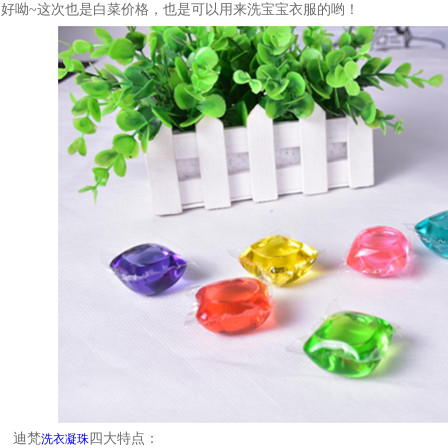
好呦
~
这次也是白菜价格，也是可以用来洗宝宝衣服的
哟！
迪梵
四大特点：
洗衣凝
珠