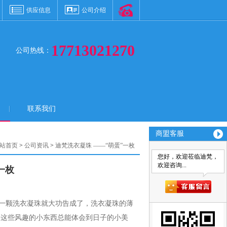
供应信息
公司介绍
17713021270
公司热线：
联系我们
商盟客服
站首页
>
公司资讯
>
迪梵洗衣凝珠 ——“萌蛋”一枚
您好，欢迎莅临迪梵，
欢迎咨询...
一枚
一颗洗衣凝珠就大功告成了，洗衣凝珠的薄
用这些风趣的小东西总能体会到日子的小美